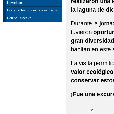
realizaron una 
Novedades
la laguna de di
Documentos programáticos Centro
Equipo Directivo
Durante la jorna
tuvieron
oportun
gran diversida
habitan en este 
La visita permiti
valor ecológico
conservar esto
¡Fue una excur