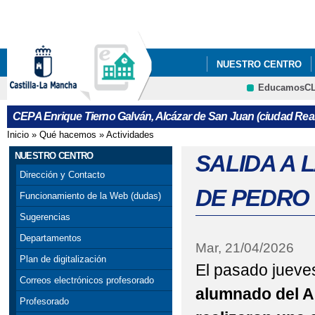
Pa
co
pri
NUESTRO CENTRO
EducamosC
CURSO DE ACCESO A
CRFP
CEPA Enrique Tierno Galván, Alcázar de San Juan (ciudad Real
Inicio
»
Qué hacemos
»
Actividades
Se encuentra usted aquí
NUESTRO CENTRO
SALIDA A 
Dirección y Contacto
DE PEDRO
Funcionamiento de la Web (dudas)
Sugerencias
Departamentos
Mar, 21/04/2026
Plan de digitalización
El pasado jueves
Correos electrónicos profesorado
alumnado del 
Profesorado