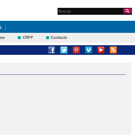
Search this site
Formulario de
búsqueda
S
tes
CRFP
Contacto