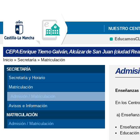
NUESTRO CEN
EducamosC
CURSO DE ACC
CEPA Enrique Tierno Galván, Alcázar de San Juan (ciudad Real
Inicio
»
Secretaría
»
Matriculación
Se encuentra usted aquí
Admisi
SECRETARÍA
Secretaría y Horario
Matriculación
Enseñanzas p
Admisión / Matriculación
En los Centro
Avisos e Información
a) Enseñanza
MATRICULACIÓN
Admisión / Matriculación
Enseñanzas
Educación 