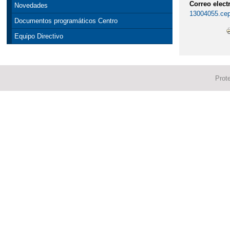
Correo elect
Novedades
13004055.cep
Documentos programáticos Centro
Equipo Directivo
Prot