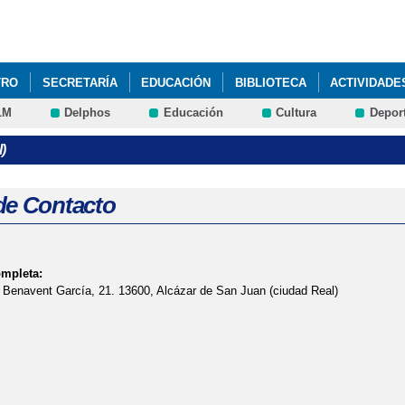
Pasar al
contenido
principal
TRO
SECRETARÍA
EDUCACIÓN
BIBLIOTECA
ACTIVIDADE
LM
Delphos
Educación
Cultura
Depor
ESO A FORMACIÓN PROFESIONAL DE GRADO MEDIO
)
de Contacto
ompleta:
 Benavent García, 21. 13600, Alcázar de San Juan (ciudad Real)