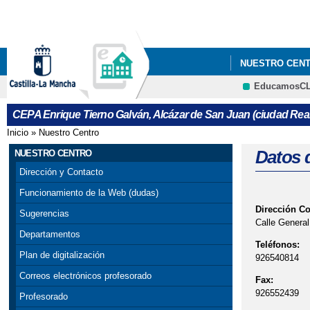
NUESTRO CEN
EducamosC
CURSO DE ACC
CEPA Enrique Tierno Galván, Alcázar de San Juan (ciudad Real
Inicio
»
Nuestro Centro
Se encuentra usted aquí
Datos 
NUESTRO CENTRO
Dirección y Contacto
Funcionamiento de la Web (dudas)
Dirección C
Sugerencias
Calle General
Departamentos
Teléfonos:
Plan de digitalización
926540814
Correos electrónicos profesorado
Fax:
926552439
Profesorado