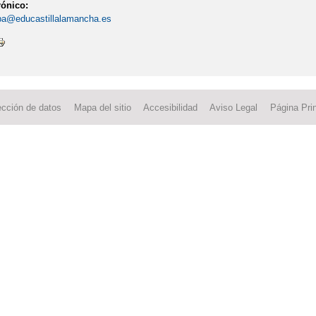
rónico:
a@educastillalamancha.es
ección de datos
Mapa del sitio
Accesibilidad
Aviso Legal
Página Prin