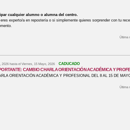
ipar cualquier alumno o alumna del centro.
 eres experto/a en repostería o si simplemente quieres sorprender con tu rece
omento.
Última 
bre ¡Vuelve DULCEMOCIÓN 2026!
CADUCADO
, 2026
hasta el
Viernes, 15 Mayo, 2026
MPORTANTE: CAMBIO CHARLA ORIENTACIÓN ACADÉMICA Y PROF
RLA ORIENTACIÓN ACADÉMICA Y PROFESIONAL DEL 8 AL 15 DE MAY
Última 
bre NOTICIA IMPORTANTE: CAMBIO CHARLA ORIENTACIÓN ACADÉMIC