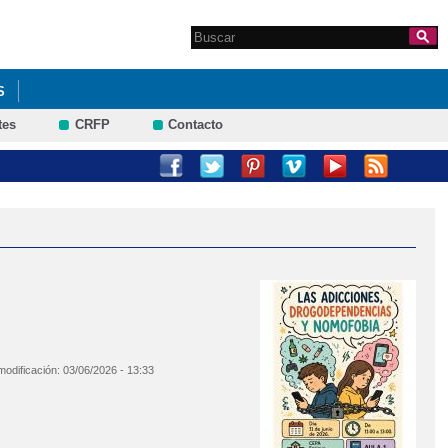
Search this site
Formulario de
búsqueda
S
tes
CRFP
Contacto
modificación:
03/06/2026 - 13:33