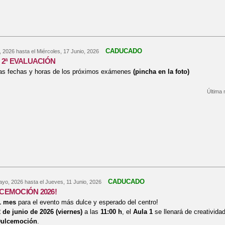
CADUCADO
, 2026
hasta el
Miércoles, 17 Junio, 2026
2ª EVALUACIÓN
as fechas y horas de los próximos exámenes
(pincha en la foto)
Última 
bre EXÁMENES 2ª EVALUACIÓN
CADUCADO
ayo, 2026
hasta el
Jueves, 11 Junio, 2026
LCEMOCIÓN 2026!
1 mes
para el evento más dulce y esperado del centro!
 de junio de 2026 (viernes)
a las
11:00 h
, el
Aula 1
se llenará de creativid
ulcemoción
.