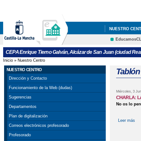
NUESTRO CEN
EducamosC
CURSO DE ACC
CEPA Enrique Tierno Galván, Alcázar de San Juan (ciudad Real
Inicio
»
Nuestro Centro
Se encuentra usted aquí
Tablón
NUESTRO CENTRO
Dirección y Contacto
Funcionamiento de la Web (dudas)
Miércoles, 3 Jun
CHARLA: L
Sugerencias
No os lo per
Departamentos
Plan de digitalización
Leer más
so
Correos electrónicos profesorado
Profesorado