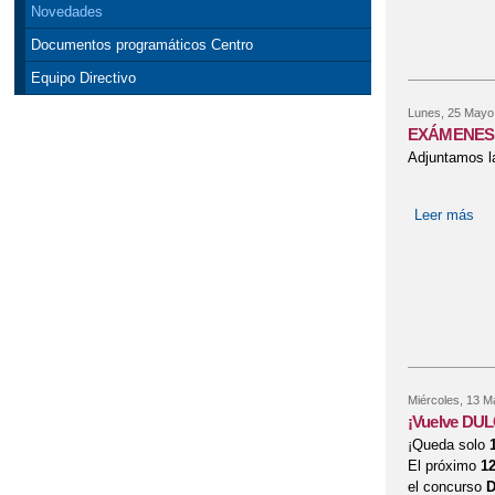
Novedades
Documentos programáticos Centro
Equipo Directivo
Lunes, 25 Mayo
EXÁMENES 
Adjuntamos l
Leer más
so
Miércoles, 13 M
¡Vuelve DU
¡Queda solo
El próximo
12
el concurso
D