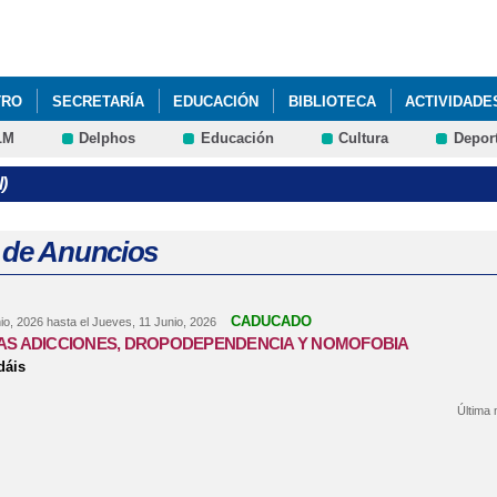
Pasar al
contenido
principal
TRO
SECRETARÍA
EDUCACIÓN
BIBLIOTECA
ACTIVIDADE
LM
Delphos
Educación
Cultura
Depor
ESO A FORMACIÓN PROFESIONAL DE GRADO MEDIO
)
 de Anuncios
CADUCADO
io, 2026
hasta el
Jueves, 11 Junio, 2026
AS ADICCIONES, DROPODEPENDENCIA Y NOMOFOBIA
dáis
Última 
bre CHARLA: LAS ADICCIONES, DROPODEPENDENCIA Y NOMOFOBIA