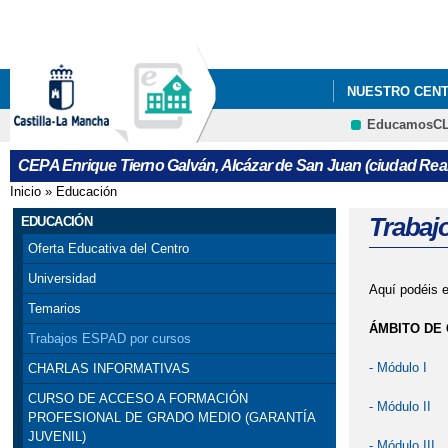
NUESTRO CEN
EducamosC
CURSO DE ACC
CEPA Enrique Tierno Galván, Alcázar de San Juan (ciudad Real
Inicio
»
Educación
Se encuentra usted aquí
Trabaj
EDUCACIÓN
Oferta Educativa del Centro
Universidad
Aquí podéis e
Temarios
ÁMBITO DE
Trabajos ESPAD por cursos
- Módulo I
CHARLAS INFORMATIVAS
CURSO DE ACCESO A FORMACIÓN
- Módulo II
PROFESIONAL DE GRADO MEDIO (GARANTÍA
JUVENIL)
- Módulo III