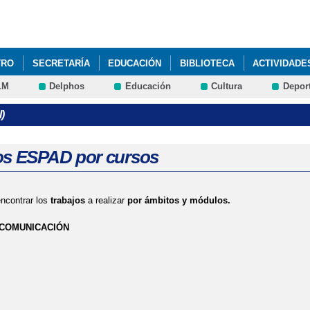
Pasar al
contenido
principal
TRO
SECRETARÍA
EDUCACIÓN
BIBLIOTECA
ACTIVIDADE
LM
Delphos
Educación
Cultura
Depor
ESO A FORMACIÓN PROFESIONAL DE GRADO MEDIO
)
os ESPAD por cursos
ncontrar los
trabajos
a realizar
por ámbitos y módulos.
 COMUNICACIÓN