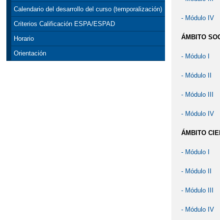
Calendario del desarrollo del curso (temporalización)
- Módulo IV
Criterios Calificación ESPA/ESPAD
ÁMBITO SO
Horario
Orientación
- Módulo I
- Módulo II
- Módulo III
- Módulo IV
ÁMBITO CIE
- Módulo I
- Módulo II
- Módulo III
- Módulo IV