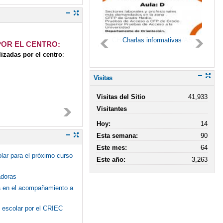
CHARLAS INFORMATIVAS
Charlas informativas
POR EL CENTRO:
lizadas por el centro
:
Visitas
Visitas del Sitio
41,933
Visitantes
Hoy:
14
Esta semana:
90
Este mes:
64
olar para el próximo curso
Este año:
3,263
adoras
ca en el acompañamiento a
o escolar por el CRIEC