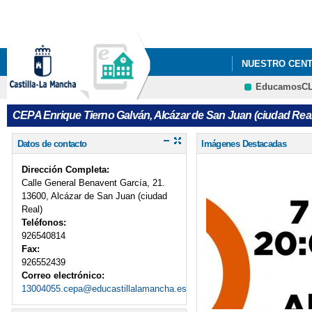
NUESTRO CEN
EducamosC
CURSO DE ACC
CEPA Enrique Tierno Galván, Alcázar de San Juan (ciudad Real
Datos de contacto
Imágenes Destacadas
Dirección Completa:
Calle General Benavent García, 21.
13600, Alcázar de San Juan (ciudad
Real)
Teléfonos:
926540814
Fax:
926552439
Correo electrónico:
13004055.cepa@educastillalamancha.es