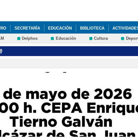
Pasar al
contenido
principal
TRO
SECRETARÍA
EDUCACIÓN
BIBLIOTECA
ACTIVIDADE
LM
Delphos
Educación
Cultura
Depor
ESO A FORMACIÓN PROFESIONAL DE GRADO MEDIO
)