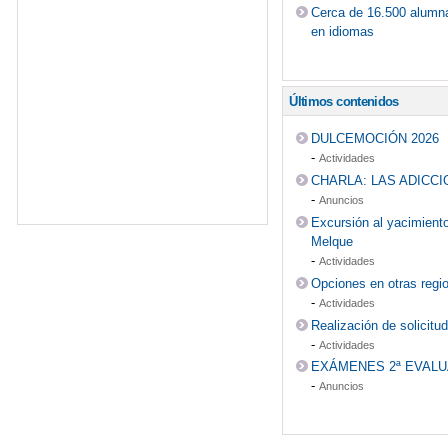
Cerca de 16.500 alumnas
en idiomas
Últimos contenidos
DULCEMOCIÓN 2026
-
Actividades
CHARLA: LAS ADICC
-
Anuncios
Excursión al yacimient
Melque
-
Actividades
Opciones en otras regi
-
Actividades
Realización de solicit
-
Actividades
EXÁMENES 2ª EVAL
-
Anuncios