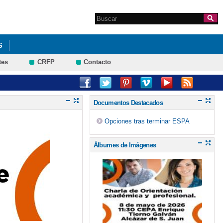
Search this site
Formulario de
búsqueda
S
tes
CRFP
Contacto
Documentos Destacados
Opciones tras terminar ESPA
Álbumes de Imágenes