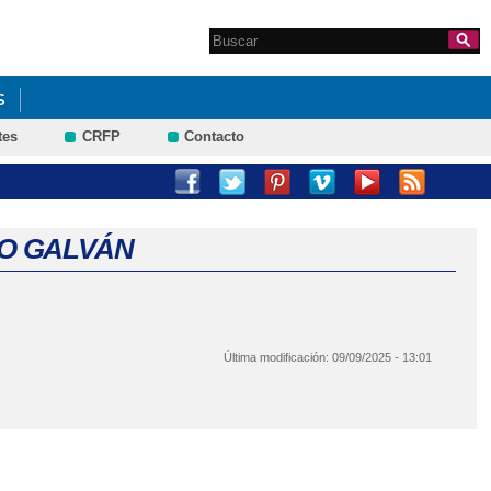
Search this site
Formulario de
búsqueda
S
tes
CRFP
Contacto
NO GALVÁN
Última modificación:
09/09/2025 - 13:01