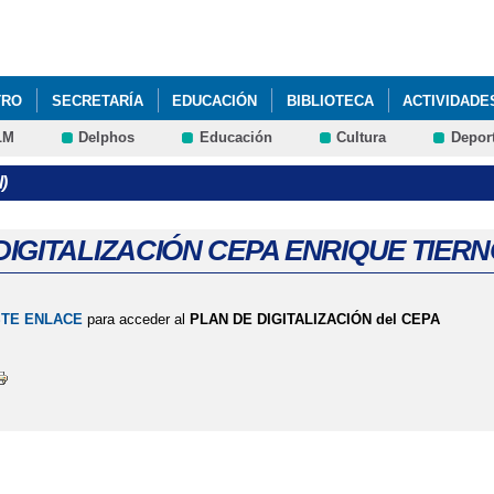
Pasar al
contenido
principal
TRO
SECRETARÍA
EDUCACIÓN
BIBLIOTECA
ACTIVIDADE
LM
Delphos
Educación
Cultura
Depor
ESO A FORMACIÓN PROFESIONAL DE GRADO MEDIO
)
DIGITALIZACIÓN CEPA ENRIQUE TIER
TE ENLACE
para acceder al
PLAN DE DIGITALIZACIÓN del CEPA