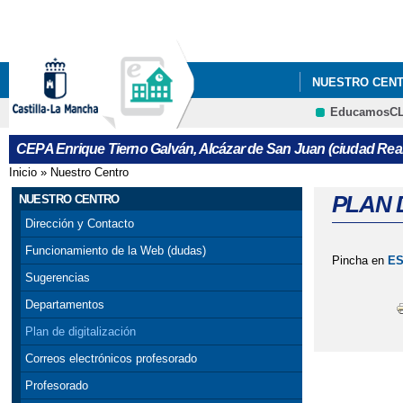
NUESTRO CEN
EducamosC
CURSO DE ACC
CEPA Enrique Tierno Galván, Alcázar de San Juan (ciudad Real
Inicio
»
Nuestro Centro
Se encuentra usted aquí
PLAN 
NUESTRO CENTRO
Dirección y Contacto
Funcionamiento de la Web (dudas)
Pincha en
ES
Sugerencias
Departamentos
Plan de digitalización
Correos electrónicos profesorado
Profesorado