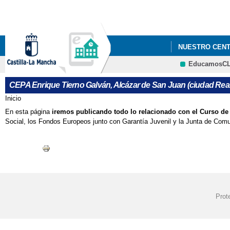
NUESTRO CEN
EducamosC
CURSO DE ACC
CEPA Enrique Tierno Galván, Alcázar de San Juan (ciudad Real
Inicio
Se encuentra usted aquí
En esta página
iremos publicando todo lo relacionado con el Curso d
Social, los Fondos Europeos junto con Garantía Juvenil y la Junta de Com
Prot