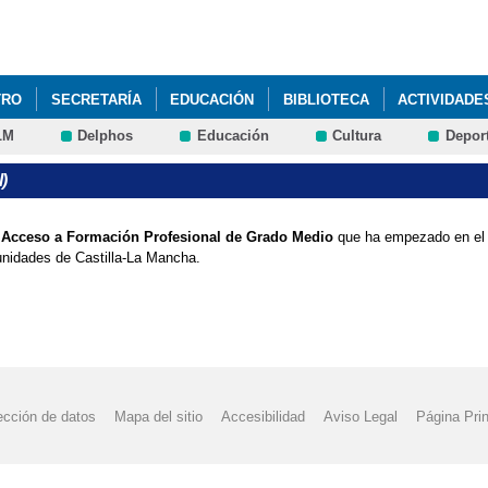
Pasar al
contenido
principal
TRO
SECRETARÍA
EDUCACIÓN
BIBLIOTECA
ACTIVIDADE
LM
Delphos
Educación
Cultura
Depor
ESO A FORMACIÓN PROFESIONAL DE GRADO MEDIO
)
e Acceso a Formación Profesional de Grado Medio
que ha empezado en el c
unidades de Castilla-La Mancha.
ección de datos
Mapa del sitio
Accesibilidad
Aviso Legal
Página Prin