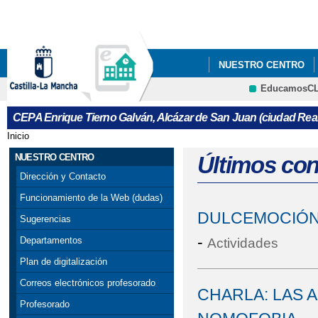
Pa
co
pri
NUESTRO CENTRO
EducamosC
CURSO DE ACCESO A
CRFP
CEPA Enrique Tierno Galván, Alcázar de San Juan (ciudad Real
Inicio
Se encuentra usted aquí
NUESTRO CENTRO
Últimos co
Dirección y Contacto
Funcionamiento de la Web (dudas)
DULCEMOCIÓN
Sugerencias
-
Departamentos
Actividades
Plan de digitalización
Correos electrónicos profesorado
CHARLA: LAS 
Profesorado