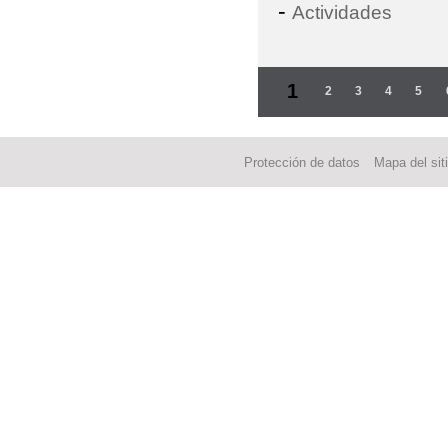
-
Actividades
Páginas
1
2
3
4
5
Protección de datos
Mapa del sit